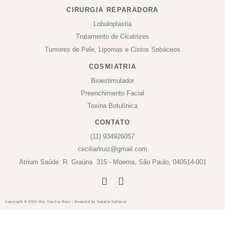
CIRURGIA REPARADORA
Lobuloplastia
Tratamento de Cicatrizes
Tumores de Pele, Lipomas e Cistos Sebáceos
COSMIATRIA
Bioestimulador
Preenchimento Facial
Toxina Botulínica
CONTATO
(11) 934926057
ceciliarlruiz@gmail.com
Atrium Saúde: R. Graúna. 315 - Moema, São Paulo, 040514-001
Copyright © 2026 Dra. Cecilia Ruiz | Powered by Natalia Delboux