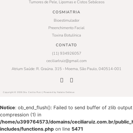
Tumores de Pele, Lipomas e Cistos Sebáceos
COSMIATRIA
Bioestimulador
Preenchimento Facial
Toxina Botulínica
CONTATO
(11) 934926057
ceciliarlruiz@gmail.com
Atrium Saúde: R. Graúna. 315 - Moema, São Paulo, 040514-001
Copyright © 2026 Dra. Cecilia Ruiz | Powered by Natalia Delboux
Notice
: ob_end_flush(): Failed to send buffer of zlib output
compression (1) in
/home/u399764573/domains/ceciliaruiz.com.br/public_
includes/functions.php
on line
5471