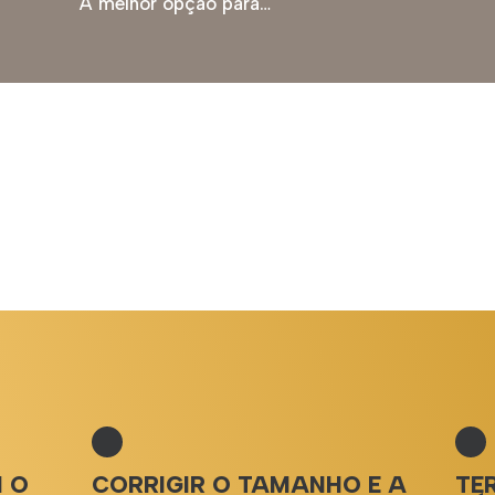
A melhor opção para…
M O
CORRIGIR O TAMANHO E A
TE