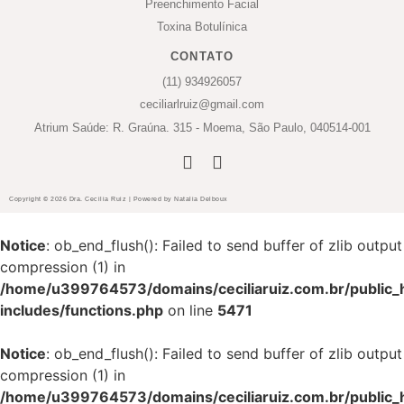
Preenchimento Facial
Toxina Botulínica
CONTATO
(11) 934926057
ceciliarlruiz@gmail.com
Atrium Saúde: R. Graúna. 315 - Moema, São Paulo, 040514-001
Copyright © 2026 Dra. Cecilia Ruiz | Powered by Natalia Delboux
Notice
: ob_end_flush(): Failed to send buffer of zlib output
compression (1) in
/home/u399764573/domains/ceciliaruiz.com.br/public_
includes/functions.php
on line
5471
Notice
: ob_end_flush(): Failed to send buffer of zlib output
compression (1) in
/home/u399764573/domains/ceciliaruiz.com.br/public_