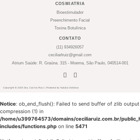
COSMIATRIA
Bioestimulador
Preenchimento Facial
Toxina Botulínica
CONTATO
(11) 934926057
ceciliarlruiz@gmail.com
Atrium Saúde: R. Graúna. 315 - Moema, São Paulo, 040514-001
Copyright © 2026 Dra. Cecilia Ruiz | Powered by Natalia Delboux
Notice
: ob_end_flush(): Failed to send buffer of zlib output
compression (1) in
/home/u399764573/domains/ceciliaruiz.com.br/public_
includes/functions.php
on line
5471