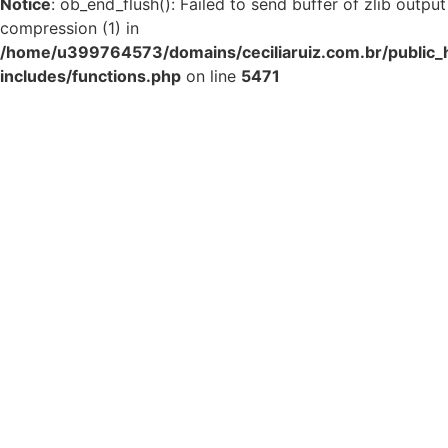
Notice
: ob_end_flush(): Failed to send buffer of zlib output
compression (1) in
/home/u399764573/domains/ceciliaruiz.com.br/public_
includes/functions.php
on line
5471