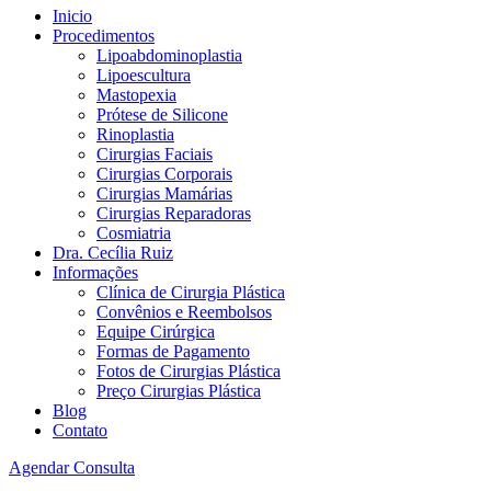
Inicio
Procedimentos
Lipoabdominoplastia
Lipoescultura
Mastopexia
Prótese de Silicone
Rinoplastia
Cirurgias Faciais
Cirurgias Corporais
Cirurgias Mamárias
Cirurgias Reparadoras
Cosmiatria
Dra. Cecília Ruiz
Informações
Clínica de Cirurgia Plástica
Convênios e Reembolsos
Equipe Cirúrgica
Formas de Pagamento
Fotos de Cirurgias Plástica
Preço Cirurgias Plástica
Blog
Contato
Agendar Consulta