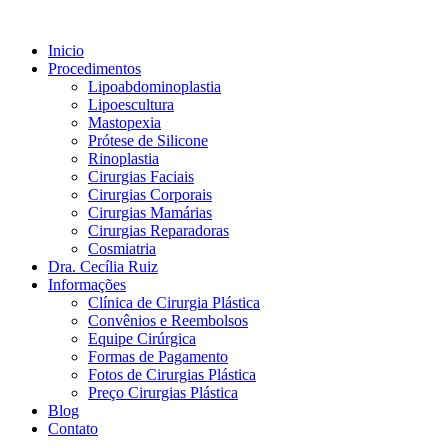
Inicio
Procedimentos
Lipoabdominoplastia
Lipoescultura
Mastopexia
Prótese de Silicone
Rinoplastia
Cirurgias Faciais
Cirurgias Corporais
Cirurgias Mamárias
Cirurgias Reparadoras
Cosmiatria
Dra. Cecília Ruiz
Informações
Clínica de Cirurgia Plástica
Convênios e Reembolsos
Equipe Cirúrgica
Formas de Pagamento
Fotos de Cirurgias Plástica
Preço Cirurgias Plástica
Blog
Contato