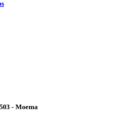
os
1503 - Moema