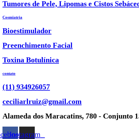
Tumores de Pele, Lipomas e Cistos Sebáce
Cosmiatria
Bioestimulador
Preenchimento Facial
Toxina Botulínica
contato
(11) 934926057
ceciliarlruiz@gmail.com
Alameda dos Maracatins, 780 - Conjunto 
acebook
Instagram