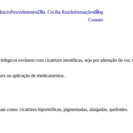
Inicio
Procedimentos
Dra. Cecília Ruiz
Informações
Blog
Contato
úrgicos evoluem com cicatrizes inestéticas, seja por alteração de cor, 
oques ou aplicação de medicamentos.
tais como: cicatrizes hipertróficas, pigmentadas, alargadas, queloides.