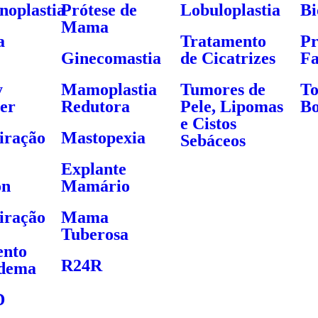
oplastia
Prótese de
Lobuloplastia
Bi
Mama
a
Tratamento
Pr
Ginecomastia
de Cicatrizes
Fa
y
Mamoplastia
Tumores de
To
er
Redutora
Pele, Lipomas
Bo
e Cistos
iração
Mastopexia
Sebáceos
Explante
on
Mamário
iração
Mama
Tuberosa
ento
R24R
edema
D