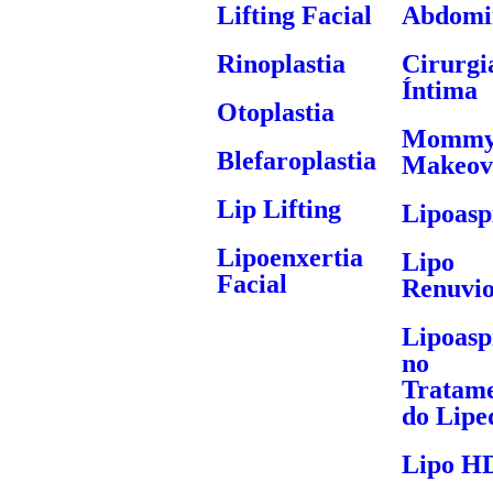
Lifting Facial
Abdomin
Rinoplastia
Cirurgi
Íntima
Otoplastia
Momm
Blefaroplastia
Makeov
Lip Lifting
Lipoasp
Lipoenxertia
Lipo
Facial
Renuvi
Lipoasp
no
Tratam
do Lip
Lipo H