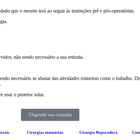
idado que o mesmo terá ao seguir às instruções pré e pós-operatórias.
gia.
vidos, não sendo necessário a sua retirada.
sendo necessário se afastar das atividades rotineiras como o trabalho. 
.
 usar o protetor solar.
Agende sua consulta
porais
Cirurgias mamárias
Cirurgia Reparadora
Cos