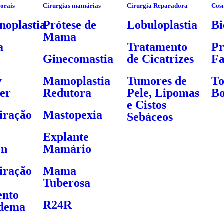
porais
Cirurgias mamárias
Cirurgia Reparadora
Cos
oplastia
Prótese de
Lobuloplastia
Bi
Mama
a
Tratamento
Pr
Ginecomastia
de Cicatrizes
Fa
y
Mamoplastia
Tumores de
To
er
Redutora
Pele, Lipomas
Bo
e Cistos
iração
Mastopexia
Sebáceos
Explante
on
Mamário
iração
Mama
Tuberosa
ento
R24R
edema