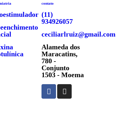
miatria
contato
oestimulador
(11)
934926057
eenchimento
cial
ceciliarlruiz@gmail.com
xina
Alameda dos
tulínica
Maracatins,
780 -
Conjunto
1503 - Moema