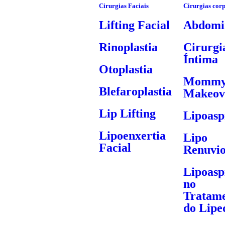
Cirurgias Faciais
Cirurgias cor
Lifting Facial
Abdomin
Rinoplastia
Cirurgi
Íntima
Otoplastia
Momm
Blefaroplastia
Makeov
Lip Lifting
Lipoasp
Lipoenxertia
Lipo
Facial
Renuvi
Lipoasp
no
Tratam
do Lip