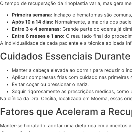
O tempo de recuperação da rinoplastia varia, mas geralm
Primeira semana:
Inchaço e hematomas são comuns, 
Após 10 a 14 dias:
Normalmente, a maioria dos pacient
Entre 3 e 4 semanas:
Grande parte do edema já dimi
Entre 6 meses e 1 ano:
O resultado final do procedi
A individualidade de cada paciente e a técnica aplicada i
Cuidados Essenciais Durante a
Manter a cabeça elevada ao dormir para reduzir o in
Aplicar compressas frias com cuidado nas primeiras 
Evitar coçar ou pressionar o nariz.
Seguir rigorosamente as prescrições médicas, como u
Na clínica da Dra. Cecília, localizada em Moema, essas o
Fatores que Aceleram a Rec
Manter-se hidratado, adotar uma dieta rica em alimentos a