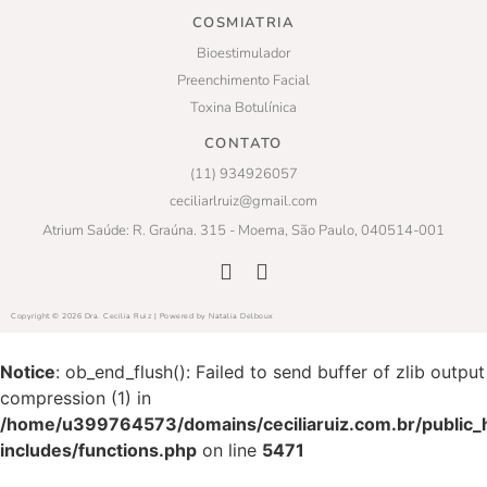
COSMIATRIA
Bioestimulador
Preenchimento Facial
Toxina Botulínica
CONTATO
(11) 934926057
ceciliarlruiz@gmail.com
Atrium Saúde: R. Graúna. 315 - Moema, São Paulo, 040514-001
Copyright © 2026 Dra. Cecilia Ruiz | Powered by Natalia Delboux
Notice
: ob_end_flush(): Failed to send buffer of zlib output
compression (1) in
/home/u399764573/domains/ceciliaruiz.com.br/public_
includes/functions.php
on line
5471