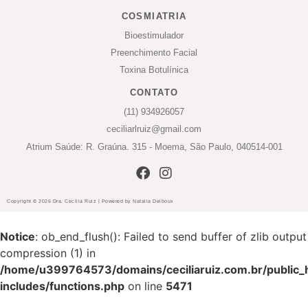
COSMIATRIA
Bioestimulador
Preenchimento Facial
Toxina Botulínica
CONTATO
(11) 934926057
ceciliarlruiz@gmail.com
Atrium Saúde: R. Graúna. 315 - Moema, São Paulo, 040514-001
Copyright © 2026 Dra. Cecilia Ruiz | Powered by Natalia Delboux
Notice
: ob_end_flush(): Failed to send buffer of zlib output
compression (1) in
/home/u399764573/domains/ceciliaruiz.com.br/public_
includes/functions.php
on line
5471