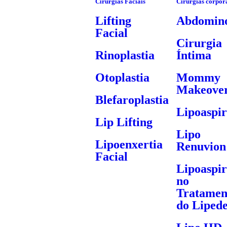
Cirurgias Faciais
Cirurgias corpor
Lifting
Abdomino
Facial
Cirurgia
Rinoplastia
Íntima
Otoplastia
Mommy
Makeove
Blefaroplastia
Lipoaspi
Lip Lifting
Lipo
Lipoenxertia
Renuvion
Facial
Lipoaspi
no
Tratamen
do Liped