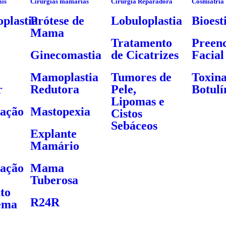
ais
Cirurgias mamárias
Cirurgia Reparadora
Cosmiatria
plastia
Prótese de
Lobuloplastia
Bioest
Mama
Tratamento
Preen
Ginecomastia
de Cicatrizes
Facial
Mamoplastia
Tumores de
Toxin
r
Redutora
Pele,
Botulí
Lipomas e
ração
Mastopexia
Cistos
Sebáceos
Explante
Mamário
ração
Mama
Tuberosa
to
R24R
ema