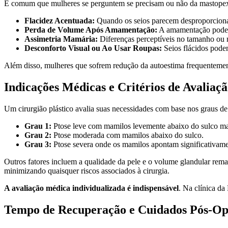
É comum que mulheres se perguntem se precisam ou não da mastopexia
Flacidez Acentuada:
Quando os seios parecem desproporcionais
Perda de Volume Após Amamentação:
A amamentação pode l
Assimetria Mamária:
Diferenças perceptíveis no tamanho ou ní
Desconforto Visual ou Ao Usar Roupas:
Seios flácidos podem
Além disso, mulheres que sofrem redução da autoestima frequentemen
Indicações Médicas e Critérios de Avaliaç
Um cirurgião plástico avalia suas necessidades com base nos graus d
Grau 1:
Ptose leve com mamilos levemente abaixo do sulco m
Grau 2:
Ptose moderada com mamilos abaixo do sulco.
Grau 3:
Ptose severa onde os mamilos apontam significativame
Outros fatores incluem a qualidade da pele e o volume glandular rema
minimizando quaisquer riscos associados à cirurgia.
A avaliação médica individualizada é indispensável
. Na clínica da
Tempo de Recuperação e Cuidados Pós-Op