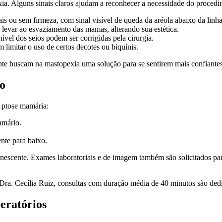
. Alguns sinais claros ajudam a reconhecer a necessidade do procedi
 ou sem firmeza, com sinal visível de queda da aréola abaixo da linh
evar ao esvaziamento das mamas, alterando sua estética.
vel dos seios podem ser corrigidas pela cirurgia.
 limitar o uso de certos decotes ou biquínis.
te buscam na mastopexia uma solução para se sentirem mais confiantes
ão
e ptose mamária:
amário.
nte para baixo.
nescente. Exames laboratoriais e de imagem também são solicitados para
 Dra. Cecília Ruiz, consultas com duração média de 40 minutos são dedic
eratórios