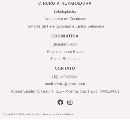
CIRURGIA REPARADORA
Lobuloplastia
Tratamento de Cicatrizes
Tumores de Pele, Lipomas e Cistos Sebáceos
COSMIATRIA
Bioestimulador
Preenchimento Facial
Toxina Botulínica
CONTATO
(11) 934926057
ceciliarlruiz@gmail.com
Atrium Saúde: R. Graúna. 315 - Moema, São Paulo, 040514-001
Copyright © 2026 Dra. Cecilia Ruiz | Powered by Natalia Delboux