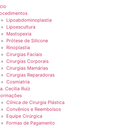
icio
ocedimentos
Lipoabdominoplastia
Lipoescultura
Mastopexia
Prótese de Silicone
Rinoplastia
Cirurgias Faciais
Cirurgias Corporais
Cirurgias Mamárias
Cirurgias Reparadoras
Cosmiatria
a. Cecília Ruiz
formações
Clínica de Cirurgia Plástica
Convênios e Reembolsos
Equipe Cirúrgica
Formas de Pagamento