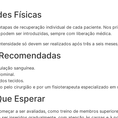
des Físicas
etapas de recuperação individual de cada paciente. Nos pr
 podem ser introduzidas, sempre com liberação médica.
ntensidade só devem ser realizados após três a seis mese
ão Recomendadas
ulação sanguínea.
ominal.
dos tecidos.
pelo cirurgião e por um fisioterapeuta especializado em r
 Que Esperar
omeçar a ser avaliadas, como treino de membros superiore
m ser inseridos gradualmente, com atenção às cargas e à po