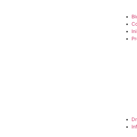
Bl
Co
In
Pr
Dr
In