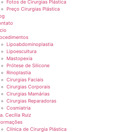
Fotos de Cirurgias Plástica
Preço Cirurgias Plástica
og
ntato
icio
ocedimentos
Lipoabdominoplastia
Lipoescultura
Mastopexia
Prótese de Silicone
Rinoplastia
Cirurgias Faciais
Cirurgias Corporais
Cirurgias Mamárias
Cirurgias Reparadoras
Cosmiatria
a. Cecília Ruiz
formações
Clínica de Cirurgia Plástica