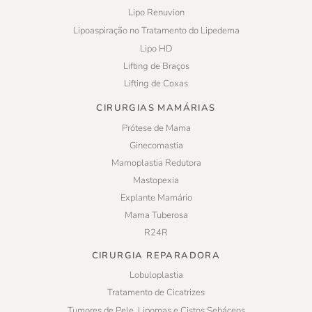
Lipo Renuvion
Lipoaspiração no Tratamento do Lipedema
Lipo HD
Lifting de Braços
Lifting de Coxas
CIRURGIAS MAMÁRIAS
Prótese de Mama
Ginecomastia
Mamoplastia Redutora
Mastopexia
Explante Mamário
Mama Tuberosa
R24R
CIRURGIA REPARADORA
Lobuloplastia
Tratamento de Cicatrizes
Tumores de Pele, Lipomas e Cistos Sebáceos