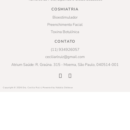
COSMIATRIA
Bioestimulador
Preenchimento Facial
Toxina Botulínica
CONTATO
(11) 934926057
ceciliarlruiz@gmail.com
Atrium Saúde: R. Graúna. 315 - Moema, São Paulo, 040514-001
Copyright © 2026 Dra. Cecilia Ruiz | Powered by Natalia Delboux