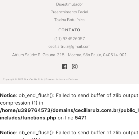
Bioestimulador
Preenchimento Facial
Toxina Botulínica
CONTATO
(11) 934926057
ceciliarlruiz@gmail.com
Atrium Saúde: R. Graúna. 315 - Moema, São Paulo, 040514-001
Copyright © 2026 Dra. Cecilia Ruiz | Powered by Natalia Delboux
Notice
: ob_end_flush(): Failed to send buffer of zlib output
compression (1) in
/home/u399764573/domains/ceciliaruiz.com.br/public_
includes/functions.php
on line
5471
Notice
: ob_end_flush(): Failed to send buffer of zlib output