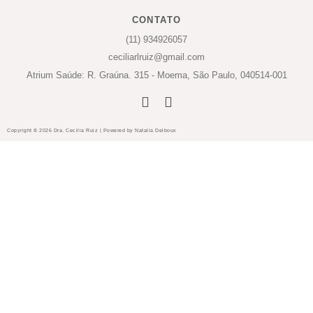
CONTATO
(11) 934926057
ceciliarlruiz@gmail.com
Atrium Saúde: R. Graúna. 315 - Moema, São Paulo, 040514-001
Copyright © 2026 Dra. Cecilia Ruiz | Powered by Natalia Delboux