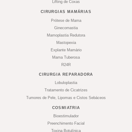
Lifting de Coxas
CIRURGIAS MAMÁRIAS
Prótese de Mama
Ginecomastia
Mamoplastia Redutora
Mastopexia
Explante Mamário
Mama Tuberosa
R24R
CIRURGIA REPARADORA
Lobuloplastia
Tratamento de Cicatrizes
Tumores de Pele, Lipomas e Cistos Sebáceos
COSMIATRIA
Bioestimulador
Preenchimento Facial
Toxina Botulínica