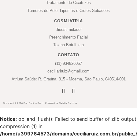
Tratamento de Cicatrizes
Tumores de Pele, Lipomas e Cistos Sebáceos
COSMIATRIA
Bioestimulador
Preenchimento Facial
Toxina Botulínica
CONTATO
(11) 934926057
ceciliarlruiz@gmail.com
Atrium Saúde: R. Graúna. 315 - Moema, São Paulo, 040514-001
Copyright © 2026 Dra. Cecilia Ruiz | Powered by Natalia Delboux
Notice
: ob_end_flush(): Failed to send buffer of zlib output
compression (1) in
/home/u399764573/domains/ceciliaruiz.com.br/public_