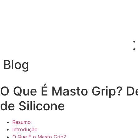
Blog
O Que É Masto Grip? D
de Silicone
Resumo
Introdução
O Que É o Masto Grip?