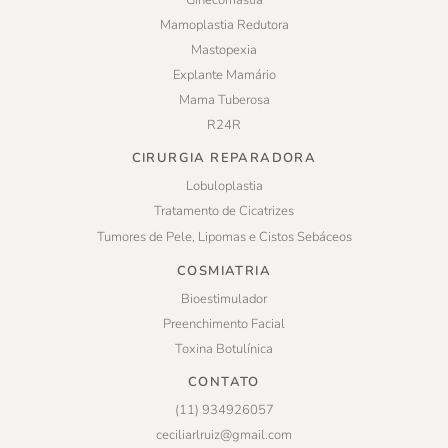
Ginecomastia
Mamoplastia Redutora
Mastopexia
Explante Mamário
Mama Tuberosa
R24R
CIRURGIA REPARADORA
Lobuloplastia
Tratamento de Cicatrizes
Tumores de Pele, Lipomas e Cistos Sebáceos
COSMIATRIA
Bioestimulador
Preenchimento Facial
Toxina Botulínica
CONTATO
(11) 934926057
ceciliarlruiz@gmail.com