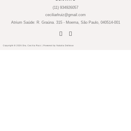
(11) 934926057
ceciliarlruiz@gmail.com
Atrium Saúde: R. Graúna. 315 - Moema, São Paulo, 040514-001
Copyright © 2026 Dra. Cecilia Ruiz | Powered by Natalia Delboux