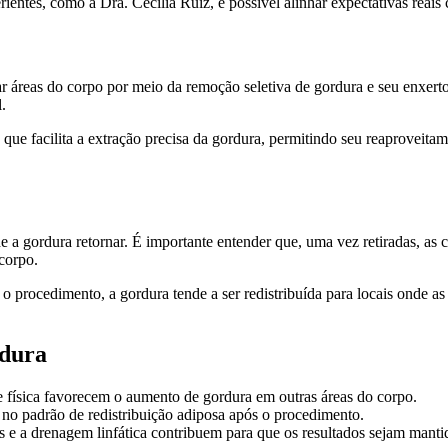
entes, como a Dra. Cecília Ruiz, é possível alinhar expectativas reai
ar áreas do corpo por meio da remoção seletiva de gordura e seu enxert
.
e facilita a extração precisa da gordura, permitindo seu reaproveita
e a gordura retornar. É importante entender que, uma vez retiradas, as 
corpo.
 procedimento, a gordura tende a ser redistribuída para locais onde as
rdura
de física favorecem o aumento de gordura em outras áreas do corpo.
no padrão de redistribuição adiposa após o procedimento.
s e a drenagem linfática contribuem para que os resultados sejam mant