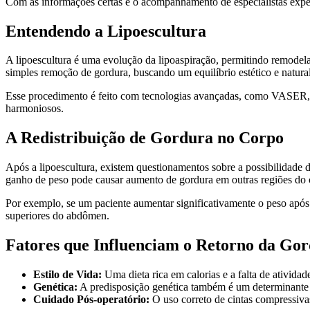
Com as informações certas e o acompanhamento de especialistas experi
Entendendo a Lipoescultura
A lipoescultura é uma evolução da lipoaspiração, permitindo remodel
simples remoção de gordura, buscando um equilíbrio estético e natural
Esse procedimento é feito com tecnologias avançadas, como VASER, qu
harmoniosos.
A Redistribuição de Gordura no Corpo
Após a lipoescultura, existem questionamentos sobre a possibilidade d
ganho de peso pode causar aumento de gordura em outras regiões do 
Por exemplo, se um paciente aumentar significativamente o peso após o
superiores do abdômen.
Fatores que Influenciam o Retorno da Go
Estilo de Vida:
Uma dieta rica em calorias e a falta de ativida
Genética:
A predisposição genética também é um determinante 
Cuidado Pós-operatório:
O uso correto de cintas compressiva