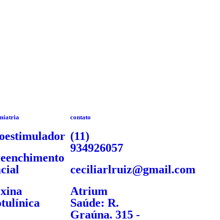
miatria
contato
oestimulador
(11)
934926057
eenchimento
cial
ceciliarlruiz@gmail.com
xina
Atrium
tulínica
Saúde: R.
Graúna. 315 -