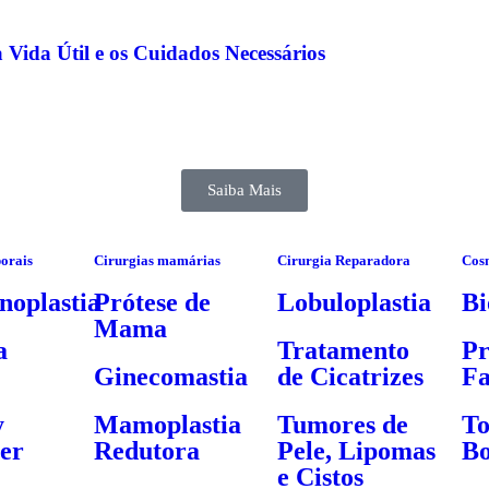
Vida Útil e os Cuidados Necessários
Saiba Mais
porais
Cirurgias mamárias
Cirurgia Reparadora
Cos
oplastia
Prótese de
Lobuloplastia
Bi
Mama
a
Tratamento
Pr
Ginecomastia
de Cicatrizes
Fa
y
Mamoplastia
Tumores de
To
er
Redutora
Pele, Lipomas
Bo
e Cistos