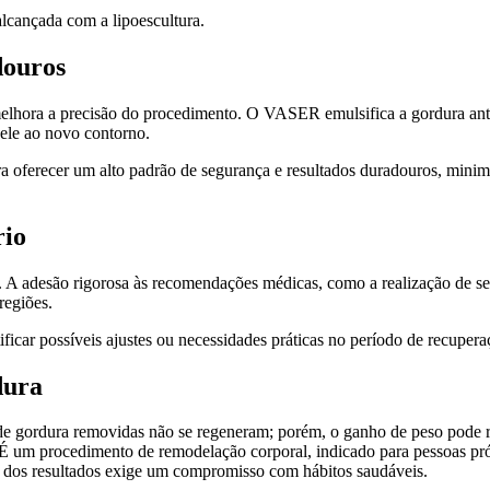
alcançada com a lipoescultura.
douros
ora a precisão do procedimento. O VASER emulsifica a gordura antes
pele ao novo contorno.
ara oferecer um alto padrão de segurança e resultados duradouros, min
rio
a. A adesão rigorosa às recomendações médicas, como a realização de s
regiões.
icar possíveis ajustes ou necessidades práticas no período de recupera
dura
de gordura removidas não se regeneram; porém, o ganho de peso pode red
É um procedimento de remodelação corporal, indicado para pessoas pró
dos resultados exige um compromisso com hábitos saudáveis.