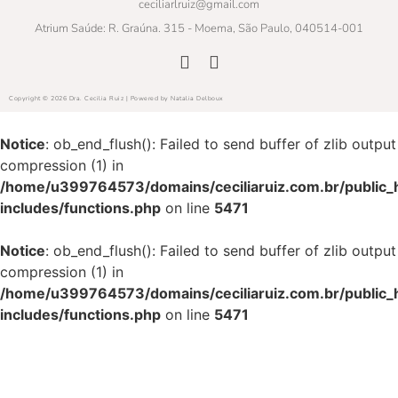
ceciliarlruiz@gmail.com
Atrium Saúde: R. Graúna. 315 - Moema, São Paulo, 040514-001
Copyright © 2026 Dra. Cecilia Ruiz | Powered by Natalia Delboux
Notice
: ob_end_flush(): Failed to send buffer of zlib output
compression (1) in
/home/u399764573/domains/ceciliaruiz.com.br/public_
includes/functions.php
on line
5471
Notice
: ob_end_flush(): Failed to send buffer of zlib output
compression (1) in
/home/u399764573/domains/ceciliaruiz.com.br/public_
includes/functions.php
on line
5471