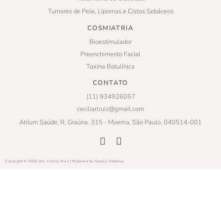
Tumores de Pele, Lipomas e Cistos Sebáceos
COSMIATRIA
Bioestimulador
Preenchimento Facial
Toxina Botulínica
CONTATO
(11) 934926057
ceciliarlruiz@gmail.com
Atrium Saúde: R. Graúna. 315 - Moema, São Paulo, 040514-001
Copyright © 2026 Dra. Cecilia Ruiz | Powered by Natalia Delboux