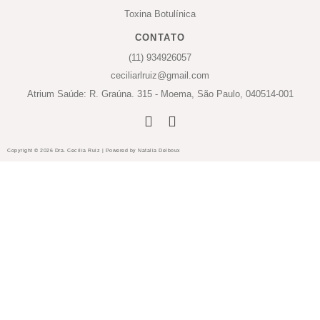
Toxina Botulínica
CONTATO
(11) 934926057
ceciliarlruiz@gmail.com
Atrium Saúde: R. Graúna. 315 - Moema, São Paulo, 040514-001
Copyright © 2026 Dra. Cecilia Ruiz | Powered by Natalia Delboux