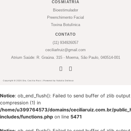
COSMIATRIA
Bioestimulador
Preenchimento Facial
Toxina Botulínica
CONTATO
(11) 934926057
ceciliarlruiz@gmail.com
Atrium Saúde: R. Graúna. 315 - Moema, São Paulo, 040514-001
Copyright © 2026 Dra. Cecilia Ruiz | Powered by Natalia Delboux
Notice
: ob_end_flush(): Failed to send buffer of zlib output
compression (1) in
/home/u399764573/domains/ceciliaruiz.com.br/public_
includes/functions.php
on line
5471
Notice
: ob_end_flush(): Failed to send buffer of zlib output