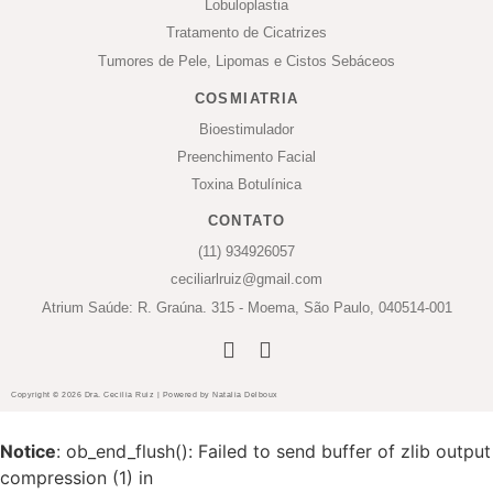
Lobuloplastia
Tratamento de Cicatrizes
Tumores de Pele, Lipomas e Cistos Sebáceos
COSMIATRIA
Bioestimulador
Preenchimento Facial
Toxina Botulínica
CONTATO
(11) 934926057
ceciliarlruiz@gmail.com
Atrium Saúde: R. Graúna. 315 - Moema, São Paulo, 040514-001
Copyright © 2026 Dra. Cecilia Ruiz | Powered by Natalia Delboux
Notice
: ob_end_flush(): Failed to send buffer of zlib output
compression (1) in