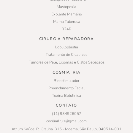
Mastopexia
Explante Mamário
Mama Tuberosa
R24R
CIRURGIA REPARADORA
Lobuloplastia
Tratamento de Cicatrizes
Tumores de Pele, Lipomas e Cistos Sebáceos
COSMIATRIA
Bioestimulador
Preenchimento Facial
Toxina Botulínica
CONTATO
(11) 934926057
ceciliarlruiz@gmail.com
Atrium Saúde: R. Graúna. 315 - Moema, São Paulo, 040514-001