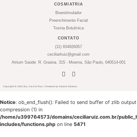
COSMIATRIA
Bioestimulador
Preenchimento Facial
Toxina Botulínica
CONTATO
(11) 934926057
ceciliarlruiz@gmail.com
Atrium Saúde: R. Graúna. 315 - Moema, São Paulo, 040514-001
Copyright © 2026 Dra. Cecilia Ruiz | Powered by Natalia Delboux
Notice
: ob_end_flush(): Failed to send buffer of zlib output
compression (1) in
/home/u399764573/domains/ceciliaruiz.com.br/public_
includes/functions.php
on line
5471