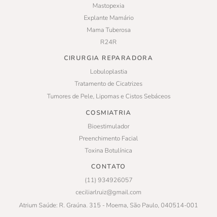
Mastopexia
Explante Mamário
Mama Tuberosa
R24R
CIRURGIA REPARADORA
Lobuloplastia
Tratamento de Cicatrizes
Tumores de Pele, Lipomas e Cistos Sebáceos
COSMIATRIA
Bioestimulador
Preenchimento Facial
Toxina Botulínica
CONTATO
(11) 934926057
ceciliarlruiz@gmail.com
Atrium Saúde: R. Graúna. 315 - Moema, São Paulo, 040514-001