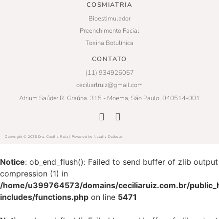
COSMIATRIA
Bioestimulador
Preenchimento Facial
Toxina Botulínica
CONTATO
(11) 934926057
ceciliarlruiz@gmail.com
Atrium Saúde: R. Graúna. 315 - Moema, São Paulo, 040514-001
Copyright © 2026 Dra. Cecilia Ruiz | Powered by Natalia Delboux
Notice
: ob_end_flush(): Failed to send buffer of zlib output
compression (1) in
/home/u399764573/domains/ceciliaruiz.com.br/public_
includes/functions.php
on line
5471