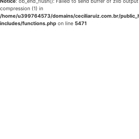
Notice
: ob_end_flush(): Failed to send buffer of zlib output
compression (1) in
/home/u399764573/domains/ceciliaruiz.com.br/public_
includes/functions.php
on line
5471