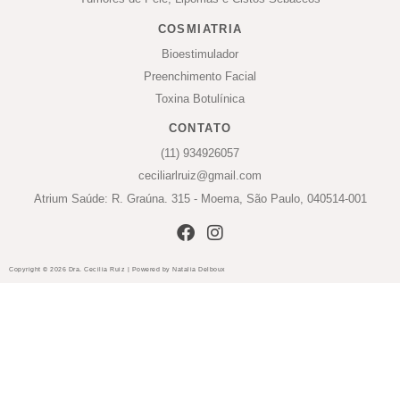
COSMIATRIA
Bioestimulador
Preenchimento Facial
Toxina Botulínica
CONTATO
(11) 934926057
ceciliarlruiz@gmail.com
Atrium Saúde: R. Graúna. 315 - Moema, São Paulo, 040514-001
Copyright © 2026 Dra. Cecilia Ruiz | Powered by Natalia Delboux