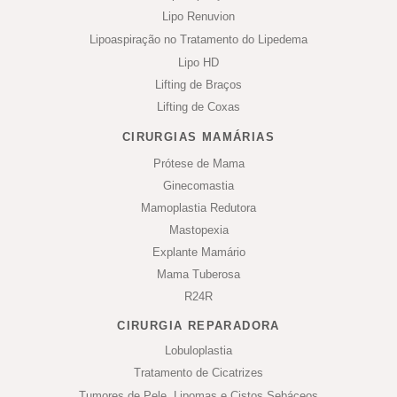
Lipo Renuvion
Lipoaspiração no Tratamento do Lipedema
Lipo HD
Lifting de Braços
Lifting de Coxas
CIRURGIAS MAMÁRIAS
Prótese de Mama
Ginecomastia
Mamoplastia Redutora
Mastopexia
Explante Mamário
Mama Tuberosa
R24R
CIRURGIA REPARADORA
Lobuloplastia
Tratamento de Cicatrizes
Tumores de Pele, Lipomas e Cistos Sebáceos