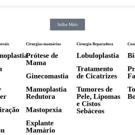
Saiba Mais
porais
Cirurgias mamárias
Cirurgia Reparadora
Cos
oplastia
Prótese de
Lobuloplastia
Bi
Mama
a
Tratamento
Pr
Ginecomastia
de Cicatrizes
Fa
y
Mamoplastia
Tumores de
To
er
Redutora
Pele, Lipomas
Bo
e Cistos
iração
Mastopexia
Sebáceos
Explante
on
Mamário