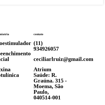
miatria
contato
oestimulador
(11)
934926057
eenchimento
cial
ceciliarlruiz@gmail.com
xina
Atrium
tulínica
Saúde: R.
Graúna. 315 -
Moema, São
Paulo,
040514-001