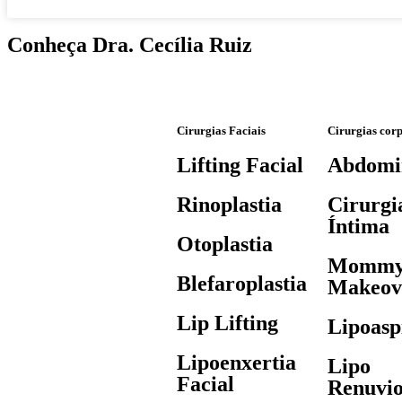
Conheça Dra. Cecília Ruiz
Cirurgias Faciais
Cirurgias cor
Lifting Facial
Abdomin
Rinoplastia
Cirurgi
Íntima
Otoplastia
Momm
Blefaroplastia
Makeov
Lip Lifting
Lipoasp
Lipoenxertia
Lipo
Facial
Renuvi