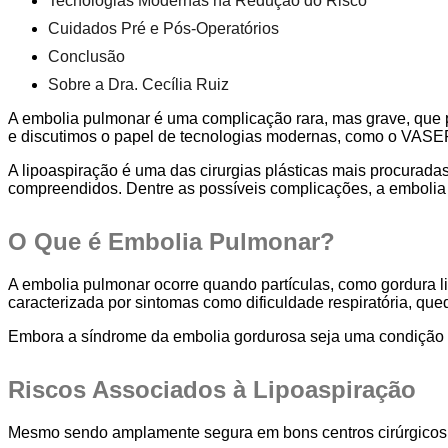
Tecnologias Modernas na Redução do Risco
Cuidados Pré e Pós-Operatórios
Conclusão
Sobre a Dra. Cecília Ruiz
A embolia pulmonar é uma complicação rara, mas grave, que p
e discutimos o papel de tecnologias modernas, como o VASE
A lipoaspiração é uma das cirurgias plásticas mais procurada
compreendidos. Dentre as possíveis complicações, a embolia
O Que é Embolia Pulmonar?
A embolia pulmonar ocorre quando partículas, como gordura li
caracterizada por sintomas como dificuldade respiratória, que
Embora a síndrome da embolia gordurosa seja uma condição ra
Riscos Associados à Lipoaspiração
Mesmo sendo amplamente segura em bons centros cirúrgicos,