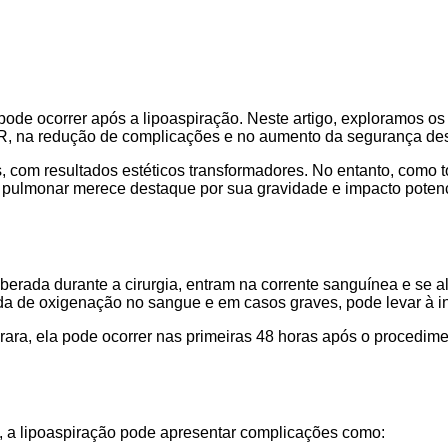
ode ocorrer após a lipoaspiração. Neste artigo, exploramos o
R, na redução de complicações e no aumento da segurança des
s, com resultados estéticos transformadores. No entanto, como 
 pulmonar merece destaque por sua gravidade e impacto potenc
berada durante a cirurgia, entram na corrente sanguínea e se 
da de oxigenação no sangue e em casos graves, pode levar à ins
ra, ela pode ocorrer nas primeiras 48 horas após o procedimen
 a lipoaspiração pode apresentar complicações como: