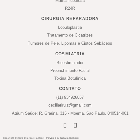
Mama Tuberosa
R24R
CIRURGIA REPARADORA
Lobuloplastia
Tratamento de Cicatrizes
Tumores de Pele, Lipomas e Cistos Sebáceos
COSMIATRIA
Bioestimulador
Preenchimento Facial
Toxina Botulínica
CONTATO
(11) 934926057
ceciliarlruiz@gmail.com
Atrium Saúde: R. Graúna. 315 - Moema, São Paulo, 040514-001
Copyright © 2026 Dra. Cecilia Ruiz | Powered by Natalia Delboux