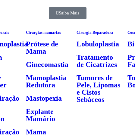
Saiba Mais
porais
Cirurgias mamárias
Cirurgia Reparadora
Cos
oplastia
Prótese de
Lobuloplastia
Bi
Mama
a
Tratamento
Pr
Ginecomastia
de Cicatrizes
Fa
y
Mamoplastia
Tumores de
To
er
Redutora
Pele, Lipomas
Bo
e Cistos
iração
Mastopexia
Sebáceos
Explante
on
Mamário
iração
Mama