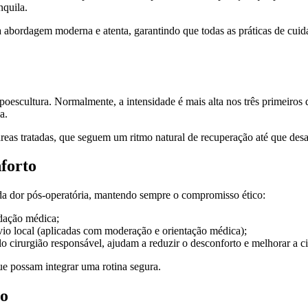
nquila.
a abordagem moderna e atenta, garantindo que todas as práticas de cui
oescultura. Normalmente, a intensidade é mais alta nos três primeiros 
a.
reas tratadas, que seguem um ritmo natural de recuperação até que de
forto
a dor pós-operatória, mantendo sempre o compromisso ético:
ação médica;
vio local (aplicadas com moderação e orientação médica);
cirurgião responsável, ajudam a reduzir o desconforto e melhorar a ci
ue possam integrar uma rotina segura.
io