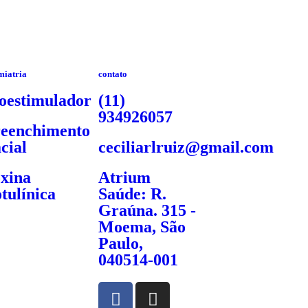
miatria
contato
oestimulador
(11)
934926057
eenchimento
cial
ceciliarlruiz@gmail.com
xina
Atrium
tulínica
Saúde: R.
Graúna. 315 -
Moema, São
Paulo,
040514-001