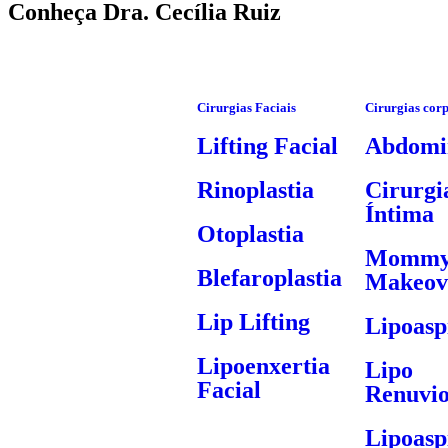
Conheça Dra. Cecília Ruiz
Cirurgias Faciais
Cirurgias cor
Lifting Facial
Abdomin
Rinoplastia
Cirurgi
Íntima
Otoplastia
Momm
Blefaroplastia
Makeov
Lip Lifting
Lipoasp
Lipoenxertia
Lipo
Facial
Renuvi
Lipoasp