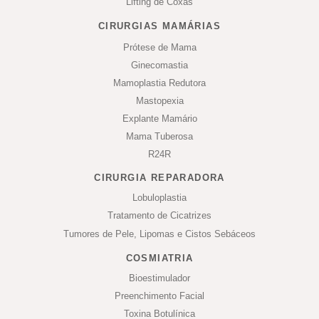
Lifting de Coxas
CIRURGIAS MAMÁRIAS
Prótese de Mama
Ginecomastia
Mamoplastia Redutora
Mastopexia
Explante Mamário
Mama Tuberosa
R24R
CIRURGIA REPARADORA
Lobuloplastia
Tratamento de Cicatrizes
Tumores de Pele, Lipomas e Cistos Sebáceos
COSMIATRIA
Bioestimulador
Preenchimento Facial
Toxina Botulínica