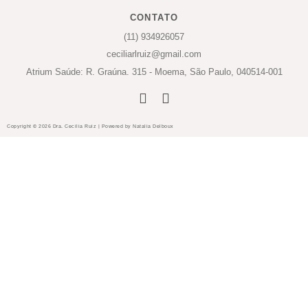
CONTATO
(11) 934926057
ceciliarlruiz@gmail.com
Atrium Saúde: R. Graúna. 315 - Moema, São Paulo, 040514-001
Copyright © 2026 Dra. Cecilia Ruiz | Powered by Natalia Delboux