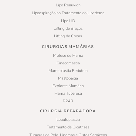
Lipo Renuvion
Lipoaspiração no Tratamento do Lipedema
Lipo HD
Lifting de Braços
Lifting de Coxas
CIRURGIAS MAMÁRIAS
Prótese de Mama
Ginecomastia
Mamoplastia Redutora
Mastopexia
Explante Mamário
Mama Tuberosa
R24R
CIRURGIA REPARADORA
Lobuloplastia
Tratamento de Cicatrizes
Tumores de Pele, Lipomas e Cistos Sebáceos