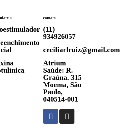
miatria
contato
oestimulador
(11)
934926057
eenchimento
cial
ceciliarlruiz@gmail.com
xina
Atrium
tulínica
Saúde: R.
Graúna. 315 -
Moema, São
Paulo,
040514-001