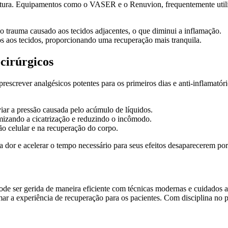
cultura. Equipamentos como o VASER e o Renuvion, frequentemente utili
 o trauma causado aos tecidos adjacentes, o que diminui a inflamação.
s aos tecidos, proporcionando uma recuperação mais tranquila.
cirúrgicos
e prescrever analgésicos potentes para os primeiros dias e anti-inflamat
iar a pressão causada pelo acúmulo de líquidos.
imizando a cicatrização e reduzindo o incômodo.
o celular e na recuperação do corpo.
 dor e acelerar o tempo necessário para seus efeitos desaparecerem po
e pode ser gerida de maneira eficiente com técnicas modernas e cuidad
r a experiência de recuperação para os pacientes. Com disciplina no p