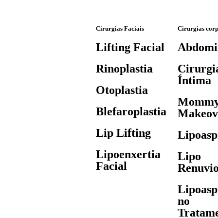
Cirurgias Faciais
Cirurgias cor
Lifting Facial
Abdomin
Rinoplastia
Cirurgi
Íntima
Otoplastia
Momm
Blefaroplastia
Makeov
Lip Lifting
Lipoasp
Lipoenxertia
Lipo
Facial
Renuvi
Lipoasp
no
Tratam