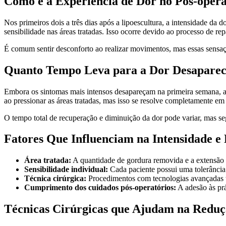
Como é a Experiência de Dor no Pós-opera
Nos primeiros dois a três dias após a lipoescultura, a intensidade d
sensibilidade nas áreas tratadas. Isso ocorre devido ao processo de re
É comum sentir desconforto ao realizar movimentos, mas essas sensaçõ
Quanto Tempo Leva para a Dor Desapare
Embora os sintomas mais intensos desapareçam na primeira semana, a d
ao pressionar as áreas tratadas, mas isso se resolve completamente em 
O tempo total de recuperação e diminuição da dor pode variar, mas s
Fatores Que Influenciam na Intensidade e
Área tratada:
A quantidade de gordura removida e a extensão 
Sensibilidade individual:
Cada paciente possui uma tolerância 
Técnica cirúrgica:
Procedimentos com tecnologias avançadas t
Cumprimento dos cuidados pós-operatórios:
A adesão às pr
Técnicas Cirúrgicas que Ajudam na Reduç