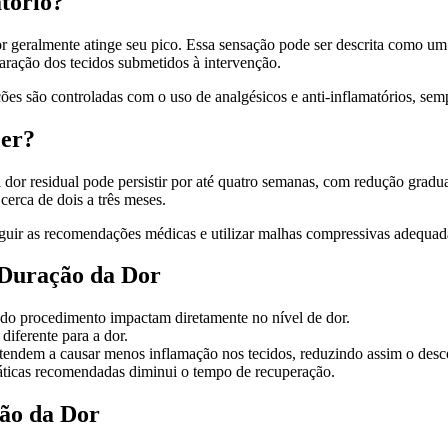
tório?
a dor geralmente atinge seu pico. Essa sensação pode ser descrita como
paração dos tecidos submetidos à intervenção.
es são controladas com o uso de analgésicos e anti-inflamatórios, semp
cer?
or residual pode persistir por até quatro semanas, com redução gradual
cerca de dois a três meses.
eguir as recomendações médicas e utilizar malhas compressivas adequada
 Duração da Dor
do procedimento impactam diretamente no nível de dor.
diferente para a dor.
endem a causar menos inflamação nos tecidos, reduzindo assim o desc
áticas recomendadas diminui o tempo de recuperação.
ão da Dor