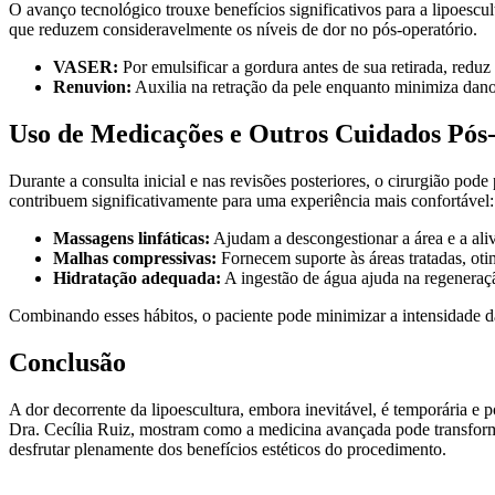
O avanço tecnológico trouxe benefícios significativos para a lipoes
que reduzem consideravelmente os níveis de dor no pós-operatório.
VASER:
Por emulsificar a gordura antes de sua retirada, reduz
Renuvion:
Auxilia na retração da pele enquanto minimiza dano
Uso de Medicações e Outros Cuidados Pós-
Durante a consulta inicial e nas revisões posteriores, o cirurgião pod
contribuem significativamente para uma experiência mais confortável:
Massagens linfáticas:
Ajudam a descongestionar a área e a aliv
Malhas compressivas:
Fornecem suporte às áreas tratadas, ot
Hidratação adequada:
A ingestão de água ajuda na regeneraçã
Combinando esses hábitos, o paciente pode minimizar a intensidade da
Conclusão
A dor decorrente da lipoescultura, embora inevitável, é temporária 
Dra. Cecília Ruiz, mostram como a medicina avançada pode transforma
desfrutar plenamente dos benefícios estéticos do procedimento.