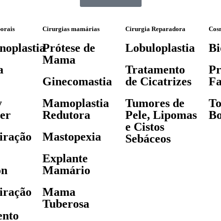
porais
Cirurgias mamárias
Cirurgia Reparadora
Cos
oplastia
Prótese de
Lobuloplastia
Bi
Mama
a
Tratamento
Pr
Ginecomastia
de Cicatrizes
Fa
y
Mamoplastia
Tumores de
To
er
Redutora
Pele, Lipomas
Bo
e Cistos
iração
Mastopexia
Sebáceos
Explante
on
Mamário
iração
Mama
Tuberosa
ento