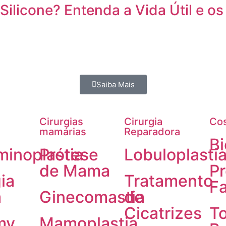
ilicone? Entenda a Vida Útil e o
Saiba Mais
Cirurgias
Cirurgia
Cos
mamárias
Reparadora
Bi
inoplastia
Prótese
Lobuloplasti
de Mama
P
ia
Tratamento
Fa
a
Ginecomastia
de
Cicatrizes
To
my
Mamoplastia