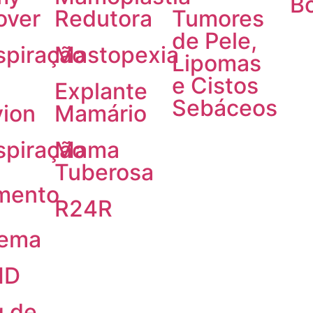
Bo
over
Redutora
Tumores
de Pele,
spiração
Mastopexia
Lipomas
e Cistos
Explante
Sebáceos
ion
Mamário
spiração
Mama
Tuberosa
mento
R24R
dema
HD
g de