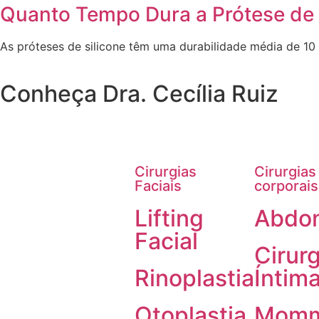
Quanto Tempo Dura a Prótese de S
As próteses de silicone têm uma durabilidade média de 10
Conheça Dra. Cecília Ruiz
Cirurgias
Cirurgias
Faciais
corporais
Lifting
Abdom
Facial
Cirurg
Rinoplastia
Íntim
Otoplastia
Mom