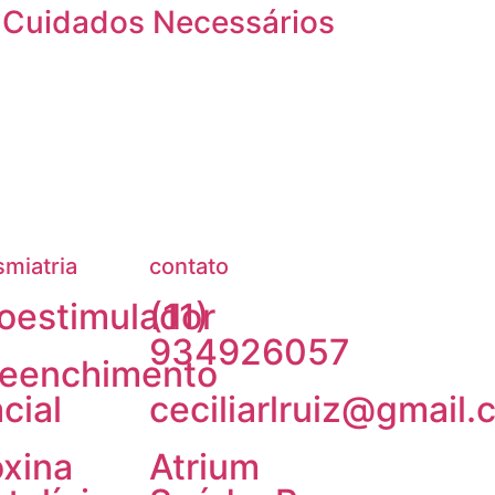
s Cuidados Necessários
miatria
contato
oestimulador
(11)
a
934926057
reenchimento
cial
ceciliarlruiz@gmail
xina
Atrium