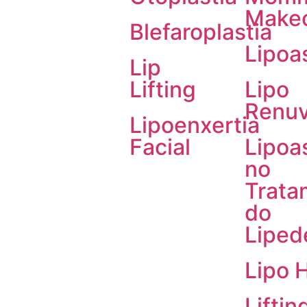
Make
Blefaroplastia
Lipoa
Lip
Lifting
Lipo
Renuv
Lipoenxertia
Facial
Lipoa
no
Trata
do
Lipe
Lipo 
Liftin