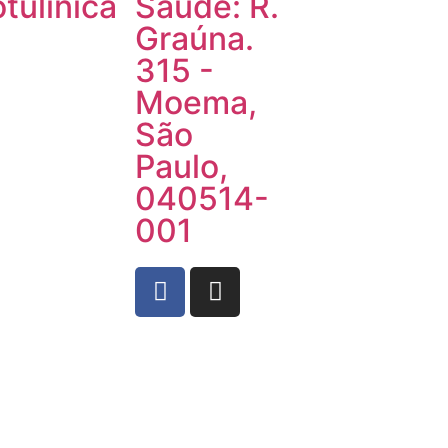
tulínica
Saúde: R.
Graúna.
315 -
Moema,
São
Paulo,
040514-
001