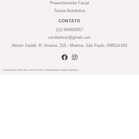
Preenchimento Facial
Toxina Botulínica
CONTATO
(11) 934926057
ceciliarlruiz@gmail.com
Atrium Saúde: R. Graúna. 315 - Moema, São Paulo, 040514-001
Copyright © 2026 Dra. Cecilia Ruiz | Powered by Natalia Delboux