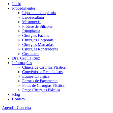
Inicio
Procedimentos
Lipoabdominoplastia
Lipoescultura
Mastopexia
Prótese de Silicone
Rinoplastia
Cirurgias Faciais
Cirurgias Corporais
Cirurgias Mamárias
Cirurgias Reparadoras
Cosmiatria
Dra. Cecília Ruiz
Informações
Clínica de Cirurgia Plástica
Convênios e Reembolsos
Equipe Cirúrgica
Formas de Pagamento
Fotos de Cirurgias Plástica
Preço Cirurgias Plástica
Blog
Contato
Agendar Consulta