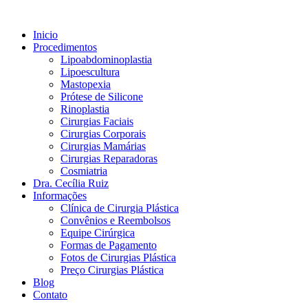
Inicio
Procedimentos
Lipoabdominoplastia
Lipoescultura
Mastopexia
Prótese de Silicone
Rinoplastia
Cirurgias Faciais
Cirurgias Corporais
Cirurgias Mamárias
Cirurgias Reparadoras
Cosmiatria
Dra. Cecília Ruiz
Informações
Clínica de Cirurgia Plástica
Convênios e Reembolsos
Equipe Cirúrgica
Formas de Pagamento
Fotos de Cirurgias Plástica
Preço Cirurgias Plástica
Blog
Contato