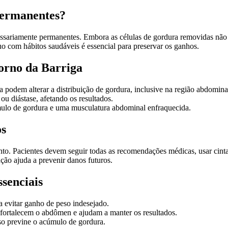
Permanentes?
essariamente permanentes. Embora as células de gordura removidas não 
 com hábitos saudáveis é essencial para preservar os ganhos.
orno da Barriga
 podem alterar a distribuição de gordura, inclusive na região abdomina
u diástase, afetando os resultados.
ulo de gordura e uma musculatura abdominal enfraquecida.
os
nto. Pacientes devem seguir todas as recomendações médicas, usar cint
ção ajuda a prevenir danos futuros.
senciais
 evitar ganho de peso indesejado.
 fortalecem o abdômen e ajudam a manter os resultados.
eso previne o acúmulo de gordura.