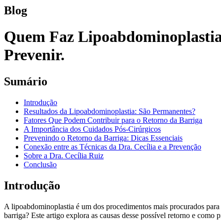
Blog
Quem Faz Lipoabdominoplastia 
Prevenir.
Sumário
Introdução
Resultados da Lipoabdominoplastia: São Permanentes?
Fatores Que Podem Contribuir para o Retorno da Barriga
A Importância dos Cuidados Pós-Cirúrgicos
Prevenindo o Retorno da Barriga: Dicas Essenciais
Conexão entre as Técnicas da Dra. Cecília e a Prevenção
Sobre a Dra. Cecília Ruiz
Conclusão
Introdução
A lipoabdominoplastia é um dos procedimentos mais procurados para rem
barriga? Este artigo explora as causas desse possível retorno e como p