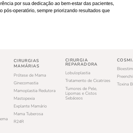
rência por sua dedicação ao bem-estar das pacientes,
 pós-operatório, sempre priorizando resultados que
CIRURGIA
COSMI
CIRURGIAS
REPARADORA
MAMÁRIAS
Bioestim
Lobuloplastia
Prótese de Mama
Preenchi
Tratamento de Cicatrizes
Ginecomastia
Toxina B
Tumores de Pele,
Mamoplastia Redutora
Lipomas e Cistos
Sebáceos
Mastopexia
Explante Mamário
Mama Tuberosa
dema
R24R